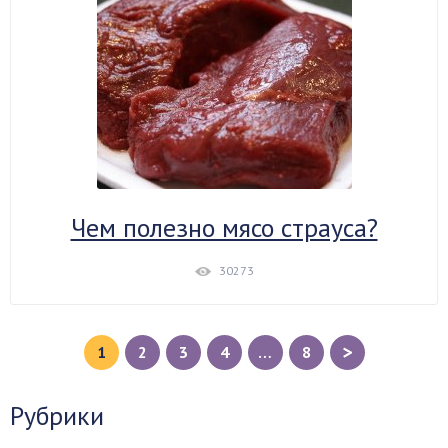
Чем полезно мясо страуса?
30273
>
1
2
3
4
…
8
Рубрики