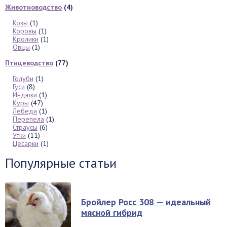
Животноводство
(4)
Козы
(1)
Коровы
(1)
Кролики
(1)
Овцы
(1)
Птицеводство
(77)
Голуби
(1)
Гуси
(8)
Индюки
(1)
Куры
(47)
Лебеди
(1)
Перепела
(1)
Страусы
(6)
Утки
(11)
Цесарки
(1)
Популярные статьи
Бройлер Росс 308 — идеальный
мясной гибрид