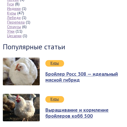
Гуси
(8)
Индюки
(1)
Куры
(47)
Лебеди
(1)
Перепела
(1)
Страусы
(6)
Утки
(11)
Цесарки
(1)
Популярные статьи
Куры
Бройлер Росс 308 — идеальный
мясной гибрид
Куры
Выращивание и кормление
бройлеров кобб 500