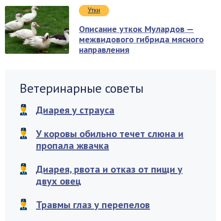
Утки
Описание уткок Мулардов —
межвидового гибрида мясного
направления
Ветеринарные советы
Диарея у страуса
У коровы обильно течет слюна и
пропала жвачка
Диарея, рвота и отказ от пищи у
двух овец
Травмы глаз у перепелов