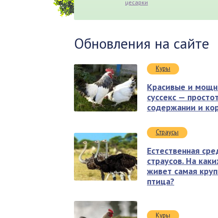
цесарки
Обновления на сайте
Куры
Красивые и мощн
суссекс — простот
содержании и ко
Страусы
Естественная сре
страусов. На как
живет самая круп
птица?
Куры