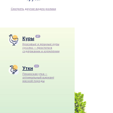
Смотреть другие видео-ролики
47
Куры
Красивые и мощные куры
суссекс — простота в
содержании и кормлении
11
Утки
Пекинская утка —
оптимальный вариант
мясной породы