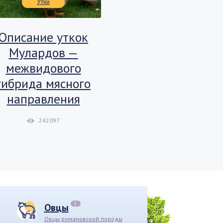
Утки
Куры
Описание уткок
Сколько ве
Мулардов —
куриное яй
межвидового
159925
гибрида мясного
направления
242097
1
Овцы
Овцы романовской породы