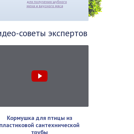
для получения шубного
меха и вкусного мяса
идео-советы экспертов
Кормушка для птицы из
пластиковой сантехнической
трубы