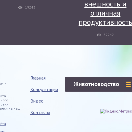
внешность и
19243
отличная
продуктивност
52242
Главная
Животноводство
ом и
Консультации
айта
ьного
Видео
новки
ылки на наш
Контакты
айта
сти