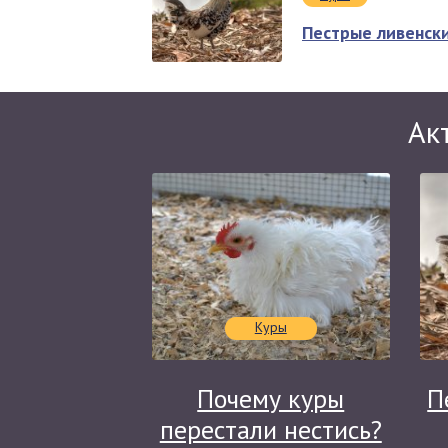
Пестрые ливенск
Ак
Куры
Почему куры
П
перестали нестись?