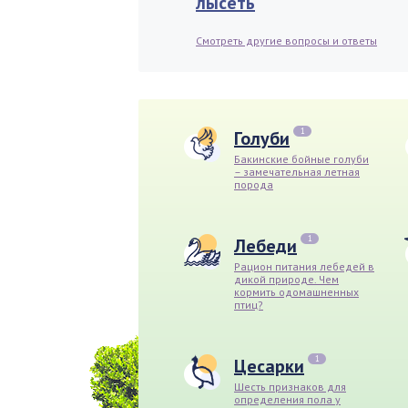
лысеть
Смотреть другие вопросы и ответы
1
Голуби
Бакинские бойные голуби
– замечательная летная
порода
1
Лебеди
Рацион питания лебедей в
дикой природе. Чем
кормить одомашненных
птиц?
1
Цесарки
Шесть признаков для
определения пола у