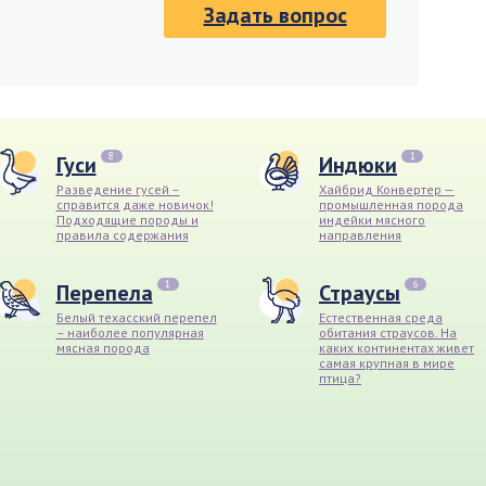
Задать вопрос
8
1
Гуси
Индюки
Разведение гусей –
Хайбрид Конвертер —
справится даже новичок!
промышленная порода
Подходящие породы и
индейки мясного
правила содержания
направления
1
6
Перепела
Страусы
Белый техасский перепел
Естественная среда
– наиболее популярная
обитания страусов. На
мясная порода
каких континентах живет
самая крупная в мире
птица?