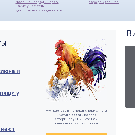
молочной породы коров.
порода кроликов
Какие у нее есть
достоинства и недостатки?
В
ты
слюна и
 пищи у
Нуждаетесь в помощи специалиста
и хотите задать вопрос
ветеринару? Пишите нам,
консультации беслптаны
инают