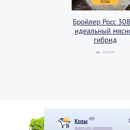
Лебеди
Куры
цион питания
Бройлер Росс 30
едей в дикой
идеальный мясн
рироде. Чем
гибрид
кормить
331797
омашненных
птиц?
104648
1
Козы
Какие они, зааненские