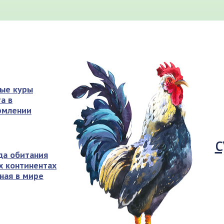
ые куры
а в
рмлении
с
да обитания
их континентах
ная в мире