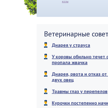
козы
Ветеринарные сове
Диарея у страуса
У коровы обильно течет 
пропала жвачка
Диарея, рвота и отказ от
двух овец
Травмы глаз у перепелов
Курочки постепенно нач