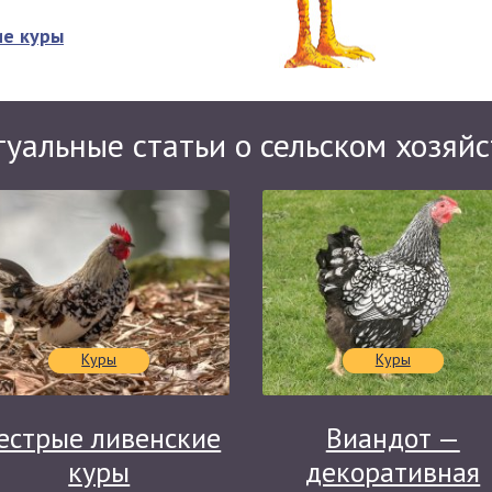
ие куры
туальные статьи о сельском хозяйс
Куры
Куры
естрые ливенские
Виандот —
куры
декоративная