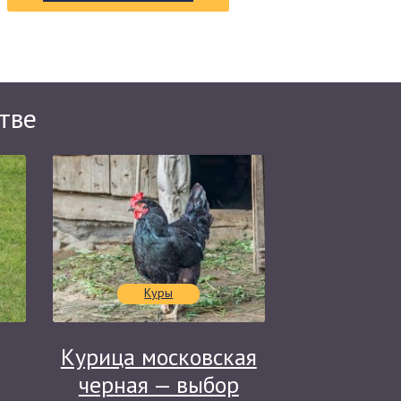
тве
Куры
Курица московская
черная — выбор