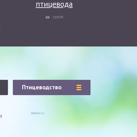
птицевода
28409
ь
Птицеводство
selshoz.ru