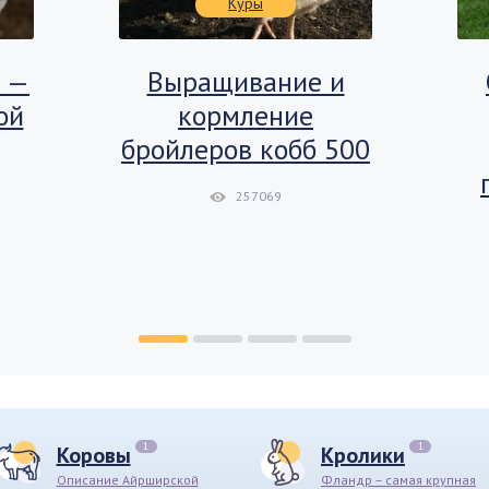
Куры
8 —
Выращивание и
ой
кормление
бройлеров кобб 500
257069
1
1
Коровы
Кролики
Описание Айрширской
Фландр – самая крупная