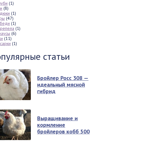
луби
(1)
си
(8)
дюки
(1)
ры
(47)
беди
(1)
репела
(1)
раусы
(6)
ки
(11)
сарки
(1)
пулярные статьи
Бройлер Росс 308 —
идеальный мясной
гибрид
Выращивание и
кормление
бройлеров кобб 500