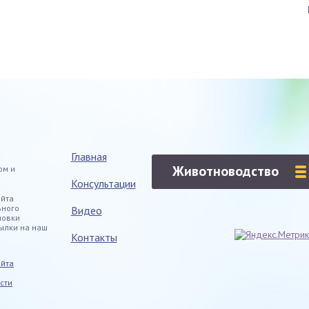
Главная
Животноводство
ом и
Консультации
айта
ьного
Видео
новки
ылки на наш
Контакты
айта
сти