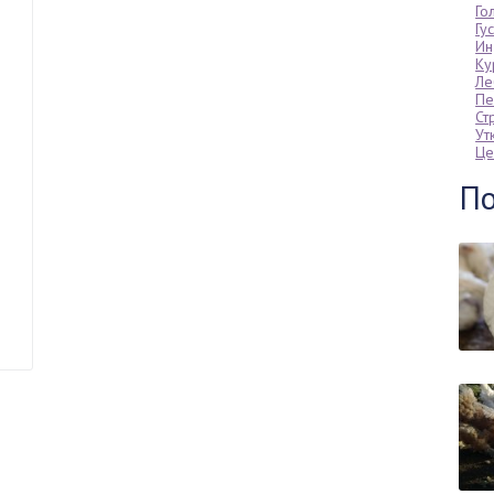
Го
Гу
Ин
Ку
Ле
Пе
Ст
Ут
Це
По