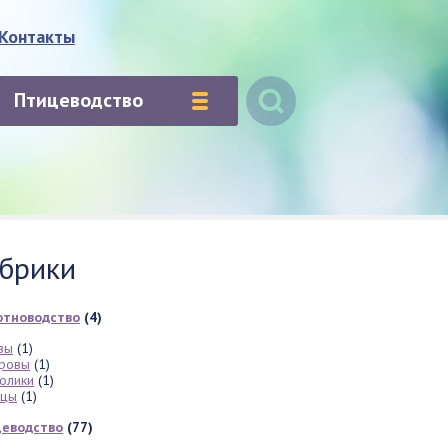
Контакты
Птицеводство
брики
отноводство
(4)
зы
(1)
ровы
(1)
олики
(1)
вцы
(1)
еводство
(77)