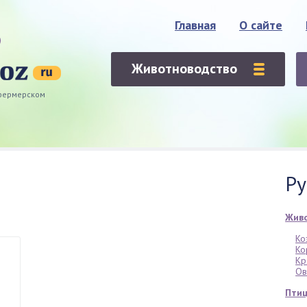
Главная
О сайте
Животноводство
 фермерском
Ру
Жив
Ко
Ко
Кр
О
Птиц