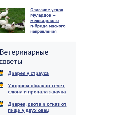
Описание уткок
Мулардов —
межвидового
гибрида мясного
направления
Ветеринарные
советы
Диарея у страуса
У коровы обильно течет
слюна и пропала жвачка
Диарея, рвота и отказ от
пищи у двух овец