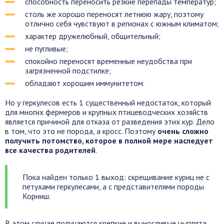
способность переносить резкие перепады температур;
столь же хорошо переносят летнюю жару, поэтому
отлично себя чувствуют в регионах с южным климатом;
характер дружелюбный, общительный;
не пугливые;
спокойно переносят временные неудобства при
загрязненной подстилке;
обладают хорошим иммунитетом.
Но у геркулесов есть 1 существенный недостаток, который
для многих фермеров и крупных птицеводческих хозяйств
является причиной для отказа от разведения этих кур. Дело
в том, что это не порода, а кросс. Поэтому
очень сложно
получить потомство, которое в полной мере наследует
все качества родителей
.
Пока найден только 1 выход: скрещивание куриц не с
петухами геркулесами, а с представителями породы
Корниш.
В этом случае получаются крепкие и выносливые цыплята,