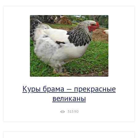
Куры брама — прекрасные
великаны
31590