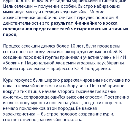
Куры породы Геркулес выведены украинскими птицеводами.
Цель селекции — получение особей, быстро набирающих
мышечную массу и несущих крупные яйца. Многие
хозяйственники ошибочно считают геркулес породой. В
действительности это
результат 4-линейного кросса
скрещивания представителей четырех мясных и яичных
пород
.
Процесс селекции длился более 10 лет, были проведены
сотни попыток получения высокопродуктивных особей. В
создании породной группы принимали участие ученые НИИ
«Борки» и Национальной Академии аграрных наук Украины.
Инициатор селекции — профессор Ю. В. Бондаренко.
Куры геркулес были широко разрекламированы как лучшие по
показателям яйценоскости и набору веса. По этой причине
вокруг этих птиц в начале второго тысячелетия возник
ажиотаж, сопровождающийся высоким спросом. Постепенно
всплеск популярности пошел на убыль, но до сих пор есть
немало поклонников этой породы. Ее важная
характеристика — быстрое половое созревание кур и,
соответственно, ранняя яйценоскость.