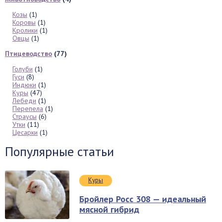
Козы
(1)
Коровы
(1)
Кролики
(1)
Овцы
(1)
Птицеводство
(77)
Голуби
(1)
Гуси
(8)
Индюки
(1)
Куры
(47)
Лебеди
(1)
Перепела
(1)
Страусы
(6)
Утки
(11)
Цесарки
(1)
Популярные статьи
Куры
Бройлер Росс 308 — идеальный
мясной гибрид