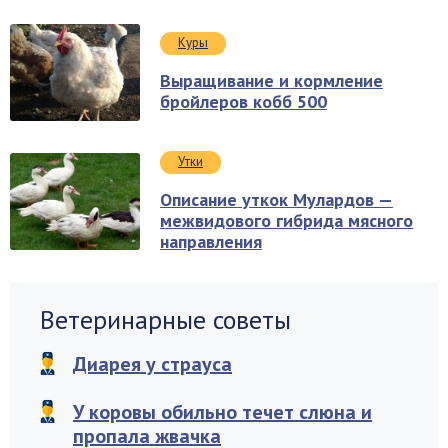
Куры
Выращивание и кормление
бройлеров кобб 500
Утки
Описание уткок Мулардов —
межвидового гибрида мясного
направления
Ветеринарные советы
Диарея у страуса
У коровы обильно течет слюна и
пропала жвачка