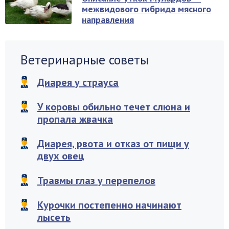
межвидового гибрида мясного
направления
Ветеринарные советы
Диарея у страуса
У коровы обильно течет слюна и
пропала жвачка
Диарея, рвота и отказ от пищи у
двух овец
Травмы глаз у перепелов
Курочки постепенно начинают
лысеть