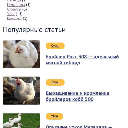
Перепела
(1)
Страусы
(6)
Утки
(11)
Цесарки
(1)
Популярные статьи
Куры
Бройлер Росс 308 — идеальный
мясной гибрид
Куры
Выращивание и кормление
бройлеров кобб 500
Утки
Описание уткок Мулардов —