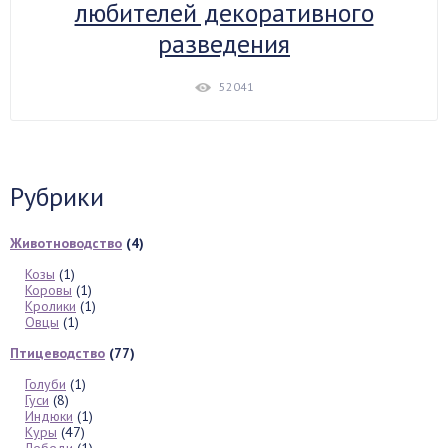
любителей декоративного
разведения
52041
Рубрики
Животноводство
(4)
Козы
(1)
Коровы
(1)
Кролики
(1)
Овцы
(1)
Птицеводство
(77)
Голуби
(1)
Гуси
(8)
Индюки
(1)
Куры
(47)
Лебеди
(1)