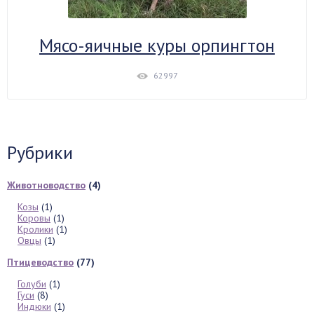
Мясо-яичные куры орпингтон
62997
Рубрики
Животноводство
(4)
Козы
(1)
Коровы
(1)
Кролики
(1)
Овцы
(1)
Птицеводство
(77)
Голуби
(1)
Гуси
(8)
Индюки
(1)