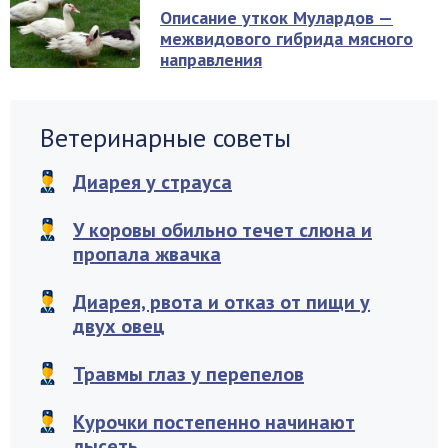
Описание уткок Мулардов —
межвидового гибрида мясного
направления
Ветеринарные советы
Диарея у страуса
У коровы обильно течет слюна и
пропала жвачка
Диарея, рвота и отказ от пищи у
двух овец
Травмы глаз у перепелов
Курочки постепенно начинают
лысеть