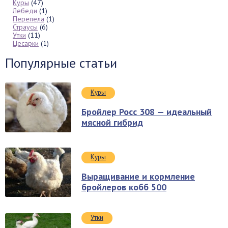
Куры
(47)
Лебеди
(1)
Перепела
(1)
Страусы
(6)
Утки
(11)
Цесарки
(1)
Популярные статьи
Куры
Бройлер Росс 308 — идеальный
мясной гибрид
Куры
Выращивание и кормление
бройлеров кобб 500
Утки