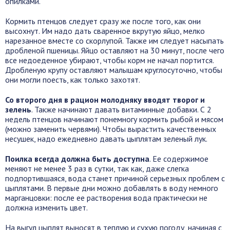
опилками.
Кормить птенцов следует сразу же после того, как они
высохнут. Им надо дать сваренное вкрутую яйцо, мелко
нарезанное вместе со скорлупой. Также им следует насыпать
дробленой пшеницы. Яйцо оставляют на 30 минут, после чего
все недоеденное убирают, чтобы корм не начал портится.
Дробленую крупу оставляют малышам круглосуточно, чтобы
они могли поесть, как только захотят.
Со второго дня в рацион молодняку вводят творог и
зелень
. Также начинают давать витаминные добавки. С 2
недель птенцов начинают понемногу кормить рыбой и мясом
(можно заменить червями). Чтобы вырастить качественных
несушек, надо ежедневно давать цыплятам зеленый лук.
Поилка всегда должна быть доступна
. Ее содержимое
меняют не менее 3 раз в сутки, так как, даже слегка
подпортившаяся, вода станет причиной серьезных проблем с
цыплятами. В первые дни можно добавлять в воду немного
марганцовки: после ее растворения вода практически не
должна изменить цвет.
На выгул цыплят выносят в теплую и сухую погоду, начиная с