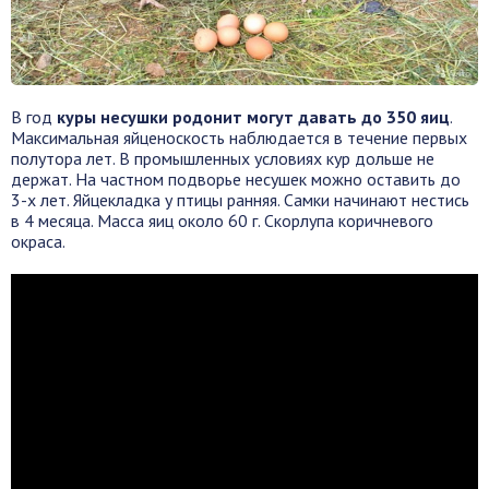
В год
куры несушки родонит могут давать до 350 яиц
.
Максимальная яйценоскость наблюдается в течение первых
полутора лет. В промышленных условиях кур дольше не
держат. На частном подворье несушек можно оставить до
3-х лет. Яйцекладка у птицы ранняя. Самки начинают нестись
в 4 месяца. Масса яиц около 60 г. Скорлупа коричневого
окраса.