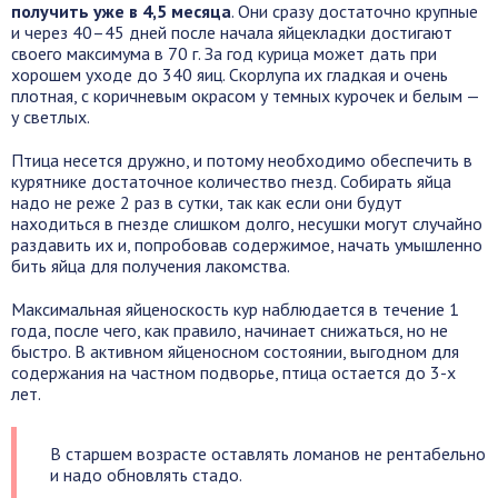
получить уже в 4,5 месяца
. Они сразу достаточно крупные
и через 40–45 дней после начала яйцекладки достигают
своего максимума в 70 г. За год курица может дать при
хорошем уходе до 340 яиц. Скорлупа их гладкая и очень
плотная, с коричневым окрасом у темных курочек и белым —
у светлых.
Птица несется дружно, и потому необходимо обеспечить в
курятнике достаточное количество гнезд. Собирать яйца
надо не реже 2 раз в сутки, так как если они будут
находиться в гнезде слишком долго, несушки могут случайно
раздавить их и, попробовав содержимое, начать умышленно
бить яйца для получения лакомства.
Максимальная яйценоскость кур наблюдается в течение 1
года, после чего, как правило, начинает снижаться, но не
быстро. В активном яйценосном состоянии, выгодном для
содержания на частном подворье, птица остается до 3-х
лет.
В старшем возрасте оставлять ломанов не рентабельно
и надо обновлять стадо.