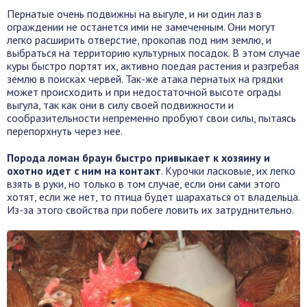
Пернатые очень подвижны на выгуле, и ни один лаз в
ограждении не останется ими не замеченным. Они могут
легко расширить отверстие, прокопав под ним землю, и
выбраться на территорию культурных посадок. В этом случае
куры быстро портят их, активно поедая растения и разгребая
землю в поисках червей. Так-же атака пернатых на грядки
может происходить и при недостаточной высоте ограды
выгула, так как они в силу своей подвижности и
сообразительности непременно пробуют свои силы, пытаясь
перепорхнуть через нее.
Порода ломан браун быстро привыкает к хозяину и
охотно идет с ним на контакт
. Курочки ласковые, их легко
взять в руки, но только в том случае, если они сами этого
хотят, если же нет, то птица будет шарахаться от владельца.
Из-за этого свойства при побеге ловить их затруднительно.