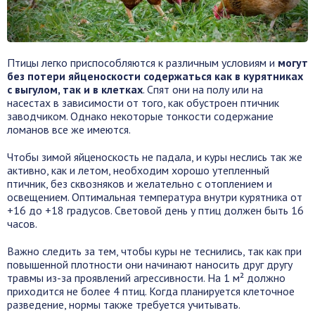
Птицы легко приспособляются к различным условиям и
могут
без потери яйценоскости содержаться как в курятниках
с выгулом, так и в клетках
. Спят они на полу или на
насестах в зависимости от того, как обустроен птичник
заводчиком. Однако некоторые тонкости содержание
ломанов все же имеются.
Чтобы зимой яйценоскость не падала, и куры неслись так же
активно, как и летом, необходим хорошо утепленный
птичник, без сквозняков и желательно с отоплением и
освещением. Оптимальная температура внутри курятника от
+16 до +18 градусов. Световой день у птиц должен быть 16
часов.
Важно следить за тем, чтобы куры не теснились, так как при
повышенной плотности они начинают наносить друг другу
травмы из-за проявлений агрессивности. На 1 м² должно
приходится не более 4 птиц. Когда планируется клеточное
разведение, нормы также требуется учитывать.