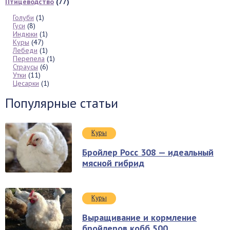
Птицеводство
(77)
Голуби
(1)
Гуси
(8)
Индюки
(1)
Куры
(47)
Лебеди
(1)
Перепела
(1)
Страусы
(6)
Утки
(11)
Цесарки
(1)
Популярные статьи
Куры
Бройлер Росс 308 — идеальный
мясной гибрид
Куры
Выращивание и кормление
бройлеров кобб 500