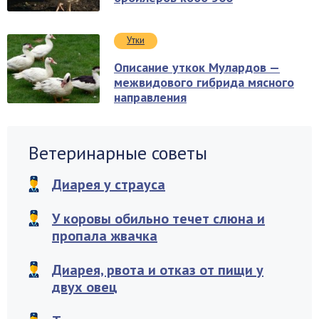
Утки
Описание уткок Мулардов —
межвидового гибрида мясного
направления
Ветеринарные советы
Диарея у страуса
У коровы обильно течет слюна и
пропала жвачка
Диарея, рвота и отказ от пищи у
двух овец