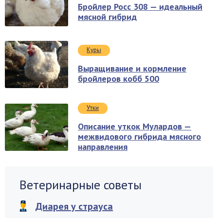
Бройлер Росс 308 — идеальный
мясной гибрид
Куры
Выращивание и кормление
бройлеров кобб 500
Утки
Описание уткок Мулардов —
межвидового гибрида мясного
направления
Ветеринарные советы
Диарея у страуса