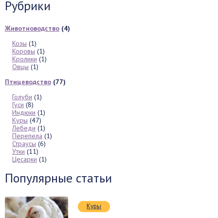
Рубрики
Животноводство
(4)
Козы
(1)
Коровы
(1)
Кролики
(1)
Овцы
(1)
Птицеводство
(77)
Голуби
(1)
Гуси
(8)
Индюки
(1)
Куры
(47)
Лебеди
(1)
Перепела
(1)
Страусы
(6)
Утки
(11)
Цесарки
(1)
Популярные статьи
Куры